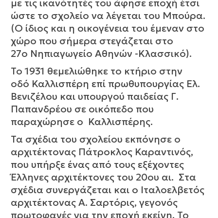
με τις ικανότητές του άφησε εποχή έτσι
ώστε το σχολείο να λέγεται του Μπούρα.
(Ο ίδιος και η οικογένεια του έμεναν στο
χώρο που σήμερα στεγάζεται στο
27ο Νηπιαγωγείο Αθηνών -Κλασσικό).
Το 1931 θεμελιώθηκε το κτήριο στην
οδό Καλλισπέρη επί πρωθυπουργίας Ελ.
Βενιζέλου και υπουργού παιδείας Γ.
Παπανδρέου σε οικόπεδο που
παραχώρησε ο Καλλισπέρης.
Τα σχέδια του σχολείου εκπόνησε ο
αρχιτέκτονας Πάτροκλος Καραντινός,
που υπήρξε ένας από τους εξέχοντες
Έλληνες αρχιτέκτονες του 20ου αι. Στα
σχέδια συνεργάζεται και ο Ιταλοελβετός
αρχιτέκτονας Α. Σαρτόρις, γεγονός
πρωτοφανές για την εποχή εκείνη. Το