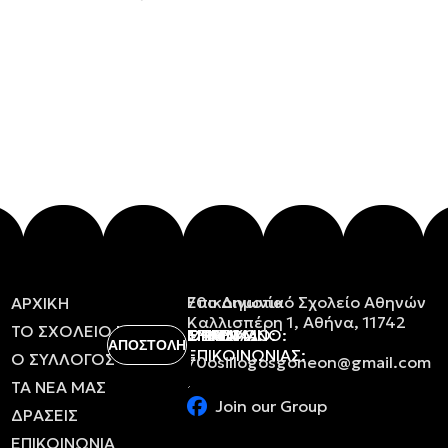
Επικοινωνία
70ο Δημοτικό Σχολείο Αθηνών
ΑΡΧΙΚΗ
Καλλισπέρη 1, Αθήνα, 11742
ΤΟ
ΣΧΟΛΕΙΟ
ΜΑΣ
ΟΝΟΜΑ:
ΕΠΩΝΥΜΟ:
ΤΗΛΕΦΩΝΟ:
EMAIL:
ΘΕΜΑ
ΜΗΝΥΜΑ:
ΕΠΙΚΟΙΝΩΝΙΑΣ:
Ο
ΣΥΛΛΟΓΟΣ
70osillogosgoneon@gmail.com
ΤΑ
ΝΕΑ
ΜΑΣ
Join our Group
ΔΡΑΣΕΙΣ
ΕΠΙΚΟΙΝΩΝΙΑ