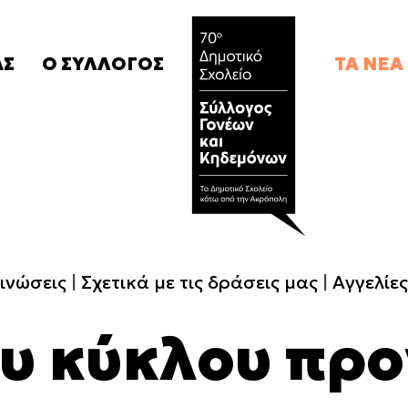
ΑΣ
Ο
ΣΥΛΛΟΓΟΣ
ΤΑ
ΝΕΑ
Καταστατικό
Ανακοιν
Δ.Σ.
Σχετικά 
μας
Συνδρομές
Αγγελίε
Campaigns
Ανακοιν
ινώσεις
Σχετικά με τις δράσεις μας
Αγγελίες
ου κύκλου πρ