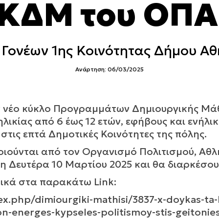
 ΚΔΜ του ΟΠ
Γονέων 1ης Κοινότητας Δήμου Α
Ανάρτηση: 06/03/2025
ον νέο κύκλο Προγραμμάτων Δημιουργικής Μά
λικίας από 6 έως 12 ετών, εφήβους και ενήλι
τις επτά Δημοτικές Κοινότητες της πόλης.
ιούνται από τον Οργανισμό Πολιτισμού, Αθλ
η Δευτέρα 10 Μαρτίου 2025 και θα διαρκέσουν
ικά στα παρακάτω Link:
x.php/dimiourgiki-mathisi/3837-x-doykas-ta-
n-energes-kypseles-politismoy-stis-geitonies-