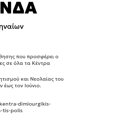
ΑΝΔΑ
θηναίων
θησης που προσφέρει ο
κες σε όλα τα Κέντρα
ητισμού και Νεολαίας του
 έως τον Ιούνιο.
kentra-dimiourgikis-
tis-polis