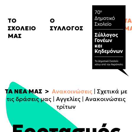
ΤΟ
Ο
ΤΑ
ΣΧΟΛΕΙΟ
ΣΥΛΛΟΓΟΣ
Μ
Ιστορικό
Καταστατικό
Α
ΜΑΣ
Κανονισμός
Δ.Σ.
Σχ
μ
FAQ
Συνδρομές
Α
Campaigns
Α
ΤΑ
ΝΕΑ
ΜΑΣ
Ανακοινώσεις
Σχετικά με
τις δράσεις μας
Αγγελίες
Ανακοινώσεις
τρίτων
Εορτασμός