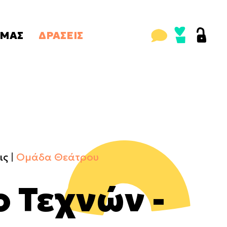
ΜΑΣ
ΔΡΑΣΕΙΣ
ώσεις
Έκτακτες
με τις δράσεις
Τακτικές
Παλαιότερες δράσεις
ς
Προτάσεις
ώσεις τρίτων
Ομάδα Θεάτρου
ις
Ομάδα Θεάτρου
ο Τεχνών -