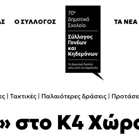
ΑΣ
Ο
ΣΥΛΛΟΓΟΣ
ΤΑ
ΝΕΑ
Καταστατικό
Ανακοιν
Δ.Σ.
Σχετικά 
μας
Συνδρομές
Αγγελίε
Campaigns
Ανακοιν
ες
Τακτικές
Παλαιότερες δράσεις
Προτάσε
» στο Κ4 Χώρ