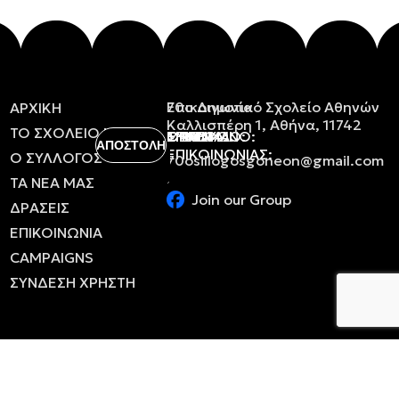
Επικοινωνία
70ο Δημοτικό Σχολείο Αθηνών
ΑΡΧΙΚΗ
Καλλισπέρη 1, Αθήνα, 11742
ΤΟ
ΣΧΟΛΕΙΟ
ΜΑΣ
ΟΝΟΜΑ:
ΕΠΩΝΥΜΟ:
ΤΗΛΕΦΩΝΟ:
EMAIL:
ΘΕΜΑ
ΜΗΝΥΜΑ:
ΕΠΙΚΟΙΝΩΝΙΑΣ:
Ο
ΣΥΛΛΟΓΟΣ
70osillogosgoneon@gmail.com
ΤΑ
ΝΕΑ
ΜΑΣ
Join our Group
ΔΡΑΣΕΙΣ
ΕΠΙΚΟΙΝΩΝΙΑ
CAMPAIGNS
ΣΥΝΔΕΣΗ ΧΡΗΣΤΗ