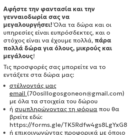
Αφήστε την φαντασία και την
γενναιοδωρία σας να
μεγαλουργήσει!
Όλα τα δώρα και οι
υπηρεσίες είναι ευπρόσδεκτες, και ο
στόχος είναι να έχουμε πολλά,
πάρα
πολλά δώρα για όλους, μικρούς και
μεγάλους
!
Τις προσφορές σας μπορείτε να το
εντάξετε στα δώρα μας:
στέλνοντάς μας
email
(70osillogosgoneon@gmail.com)
με όλα τα στοιχεία του δώρου
ή
συμπληρώνοντας τη φόρμα
που θα
βρείτε εδώ:
https://forms.gle/TK5Rdfw4gs8LgYxG8
ή επικοινωνώντας προφορικά με όποιο