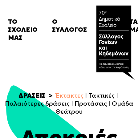
ΤΟ
Ο
ΤΑ
ΣΧΟΛΕΙΟ
ΣΥΛΛΟΓΟΣ
Μ
Ιστορικό
Καταστατικό
Α
ΜΑΣ
Κανονισμός
Δ.Σ.
Σχ
μ
FAQ
Συνδρομές
Α
Campaigns
Α
ΔΡΑΣΕΙΣ
Έκτακτες
Τακτικές
Παλαιότερες δράσεις
Προτάσεις
Ομάδα
Θεάτρου
Αποκριές