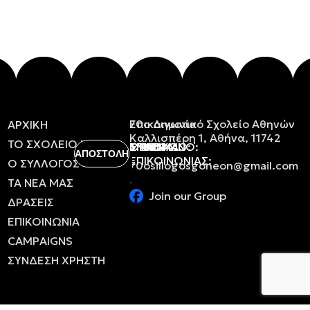
Επικοινωνία
70ο Δημοτικό Σχολείο Αθηνών
ΑΡΧΙΚΗ
Καλλισπέρη 1, Αθήνα, 11742
ΤΟ
ΣΧΟΛΕΙΟ
ΜΑΣ
ΟΝΟΜΑ:
ΕΠΩΝΥΜΟ:
ΤΗΛΕΦΩΝΟ:
EMAIL:
ΘΕΜΑ
ΜΗΝΥΜΑ:
ΕΠΙΚΟΙΝΩΝΙΑΣ:
Ο
ΣΥΛΛΟΓΟΣ
70osillogosgoneon@gmail.com
ΤΑ
ΝΕΑ
ΜΑΣ
Join our Group
ΔΡΑΣΕΙΣ
ΕΠΙΚΟΙΝΩΝΙΑ
CAMPAIGNS
ΣΥΝΔΕΣΗ ΧΡΗΣΤΗ