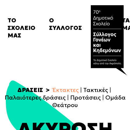
ΤΟ
Ο
ΤΑ
ΣΧΟΛΕΙΟ
ΣΥΛΛΟΓΟΣ
Μ
Ιστορικό
Καταστατικό
Α
ΜΑΣ
Κανονισμός
Δ.Σ.
Σχ
μ
FAQ
Συνδρομές
Α
Campaigns
Α
ΔΡΑΣΕΙΣ
Έκτακτες
Τακτικές
Παλαιότερες δράσεις
Προτάσεις
Ομάδα
Θεάτρου
ΑΚΥΡΩΣΗ