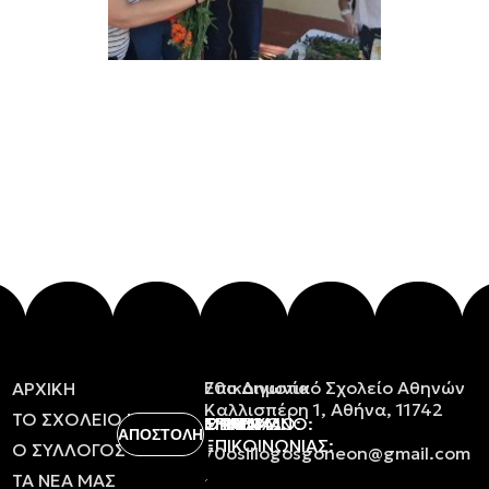
Επικοινωνία
70ο Δημοτικό Σχολείο Αθηνών
ΑΡΧΙΚΗ
Καλλισπέρη 1, Αθήνα, 11742
ΤΟ
ΣΧΟΛΕΙΟ
ΜΑΣ
ΟΝΟΜΑ:
ΕΠΩΝΥΜΟ:
ΤΗΛΕΦΩΝΟ:
EMAIL:
ΘΕΜΑ
ΜΗΝΥΜΑ:
ΕΠΙΚΟΙΝΩΝΙΑΣ:
Ο
ΣΥΛΛΟΓΟΣ
70osillogosgoneon@gmail.com
ΤΑ
ΝΕΑ
ΜΑΣ