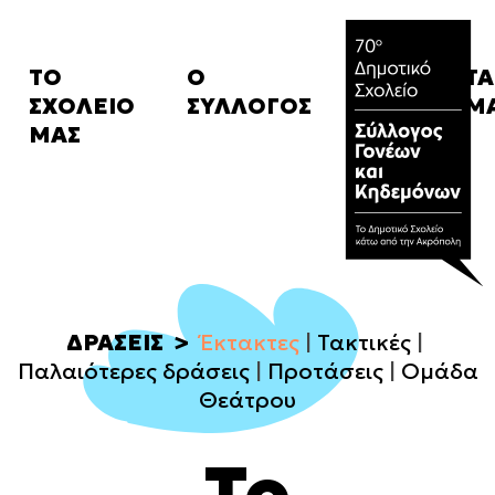
ΤΟ
Ο
ΤΑ
ΣΧΟΛΕΙΟ
ΣΥΛΛΟΓΟΣ
Μ
Ιστορικό
Καταστατικό
Α
ΜΑΣ
Κανονισμός
Δ.Σ.
Σχ
μ
FAQ
Συνδρομές
Α
Campaigns
Α
ΔΡΑΣΕΙΣ
Έκτακτες
Τακτικές
Παλαιότερες δράσεις
Προτάσεις
Ομάδα
Θεάτρου
Το